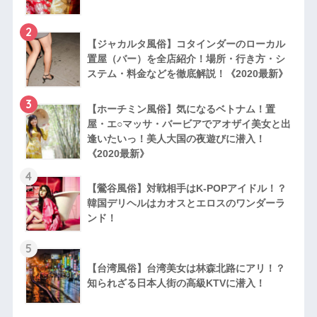
2
【ジャカルタ風俗】コタインダーのローカル
置屋（バー）を全店紹介！場所・行き方・シ
ステム・料金などを徹底解説！《2020最新》
3
【ホーチミン風俗】気になるベトナム！置
屋・エ○マッサ・バービアでアオザイ美女と出
逢いたいっ！美人大国の夜遊びに潜入！
《2020最新》
4
【鶯谷風俗】対戦相手はK-POPアイドル！？
韓国デリヘルはカオスとエロスのワンダーラ
ンド！
5
【台湾風俗】台湾美女は林森北路にアリ！？
知られざる日本人街の高級KTVに潜入！