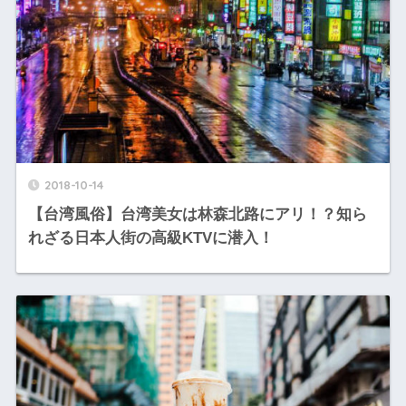
2018-10-14
【台湾風俗】台湾美女は林森北路にアリ！？知ら
れざる日本人街の高級KTVに潜入！