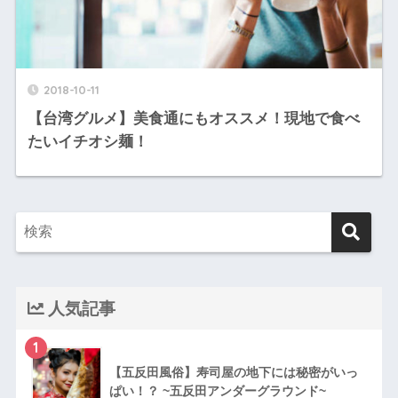
2018-10-11
【台湾グルメ】美食通にもオススメ！現地で食べ
たいイチオシ麺！
人気記事
1
【五反田風俗】寿司屋の地下には秘密がいっ
ぱい！？ ~五反田アンダーグラウンド~