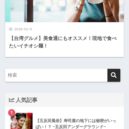
2018-10-11
【台湾グルメ】美食通にもオススメ！現地で食べ
たいイチオシ麺！
人気記事
1
【五反田風俗】寿司屋の地下には秘密がいっ
ぱい！？ ~五反田アンダーグラウンド~