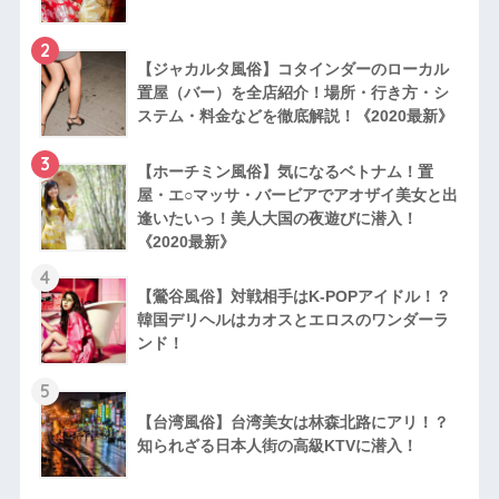
2
【ジャカルタ風俗】コタインダーのローカル
置屋（バー）を全店紹介！場所・行き方・シ
ステム・料金などを徹底解説！《2020最新》
3
【ホーチミン風俗】気になるベトナム！置
屋・エ○マッサ・バービアでアオザイ美女と出
逢いたいっ！美人大国の夜遊びに潜入！
《2020最新》
4
【鶯谷風俗】対戦相手はK-POPアイドル！？
韓国デリヘルはカオスとエロスのワンダーラ
ンド！
5
【台湾風俗】台湾美女は林森北路にアリ！？
知られざる日本人街の高級KTVに潜入！