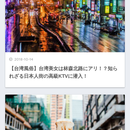
2018-10-14
【台湾風俗】台湾美女は林森北路にアリ！？知ら
れざる日本人街の高級KTVに潜入！