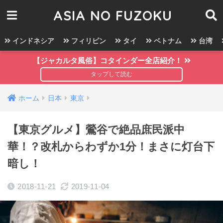
ASIA NO FUZOKU
インドネシア
フィリピン
タイ
ベトナム
台湾
【ジャカルタ風俗】コタインダー全店紹介！
ホーム
日本
東京
【東京グルメ】鶯谷で絶品庶民派中
華！？改札からわずか1分！まさに灯台下
暗し！
2018-11-21
2019-11-04