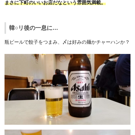
まさに下町のいいお店だなという雰囲気満載。
韓○リ後の一息に…
瓶ビールで餃子をつまみ、〆は好みの麺かチャーハンか？