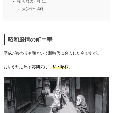
韓○リ後の一息に…
大弘軒の場所
昭和風情の町中華
平成が終わり令和という新時代に突入した今ですが…
お店が醸し出す雰囲気は…
ザ・昭和
。