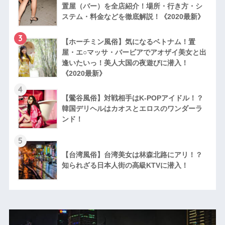
置屋（バー）を全店紹介！場所・行き方・シ
ステム・料金などを徹底解説！《2020最新》
3
【ホーチミン風俗】気になるベトナム！置
屋・エ○マッサ・バービアでアオザイ美女と出
逢いたいっ！美人大国の夜遊びに潜入！
《2020最新》
4
【鶯谷風俗】対戦相手はK-POPアイドル！？
韓国デリヘルはカオスとエロスのワンダーラ
ンド！
5
【台湾風俗】台湾美女は林森北路にアリ！？
知られざる日本人街の高級KTVに潜入！